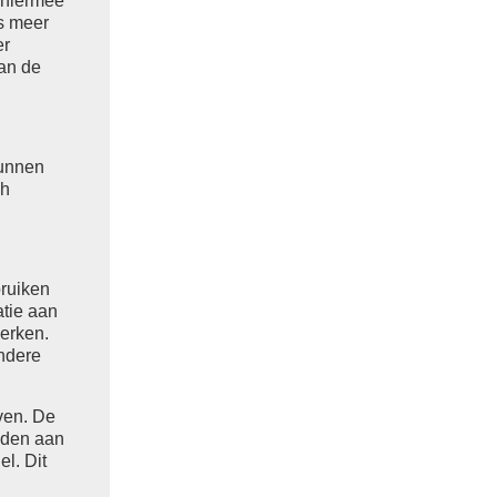
 hiermee
es meer
er
van de
kunnen
ch
bruiken
atie aan
werken.
andere
ven. De
uden aan
l. Dit