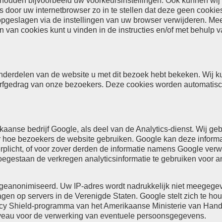
thouden bijvoorbeeld uw voorkeursinstellingen. Ook kunnen wij
s door uw internetbrowser zo in te stellen dat deze geen cooki
s opgeslagen via de instellingen van uw browser verwijderen. Me
en van cookies kunt u vinden in de instructies en/of met behulp 
nderdelen van de website u met dit bezoek hebt bekeken. Wij 
urfgedrag van onze bezoekers. Deze cookies worden automatis
aanse bedrijf Google, als deel van de Analytics-dienst. Wij ge
er hoe bezoekers de website gebruiken. Google kan deze inform
erplicht, of voor zover derden de informatie namens Google ver
oegestaan de verkregen analyticsinformatie te gebruiken voor 
k geanonimiseerd. Uw IP-adres wordt nadrukkelijk niet meegege
gen op servers in de Verenigde Staten. Google stelt zich te ho
vacy Shield-programma van het Amerikaanse Ministerie van Hande
iveau voor de verwerking van eventuele persoonsgegevens.