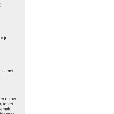
)
r je
omst met
ken op uw
, tablet
gemak.