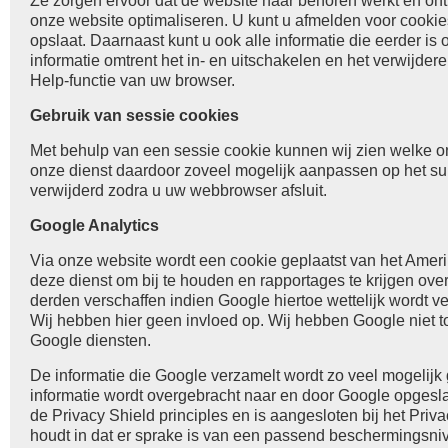
Ze zorgen ervoor dat de website naar behoren werkt en on
onze website optimaliseren. U kunt u afmelden voor cookie
opslaat. Daarnaast kunt u ook alle informatie die eerder i
informatie omtrent het in- en uitschakelen en het verwijder
Help-functie van uw browser.
Gebruik van sessie cookies
Met behulp van een sessie cookie kunnen wij zien welke o
onze dienst daardoor zoveel mogelijk aanpassen op het s
verwijderd zodra u uw webbrowser afsluit.
Google Analytics
Via onze website wordt een cookie geplaatst van het Amerik
deze dienst om bij te houden en rapportages te krijgen ov
derden verschaffen indien Google hiertoe wettelijk wordt v
Wij hebben hier geen invloed op. Wij hebben Google niet t
Google diensten.
De informatie die Google verzamelt wordt zo veel mogelij
informatie wordt overgebracht naar en door Google opgesla
de Privacy Shield principles en is aangesloten bij het Pri
houdt in dat er sprake is van een passend beschermingsn