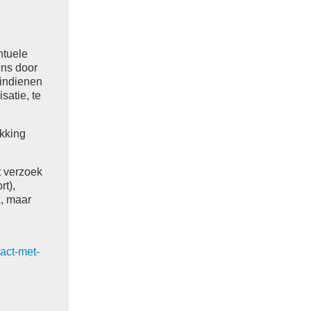
ntuele
ens door
 indienen
atie, te
ekking
t verzoek
t),
, maar
tact-met-