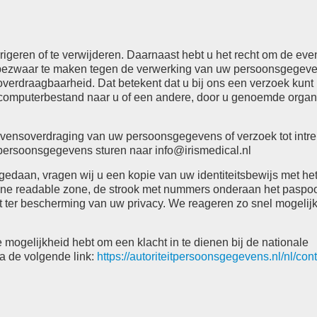
rigeren of te verwijderen. Daarnaast hebt u het recht om de eve
f bezwaar te maken tegen de verwerking van uw persoonsgegev
verdraagbaarheid. Dat betekent dat u bij ons een verzoek kunt
omputerbestand naar u of een andere, door u genoemde organis
egevensoverdraging van uw persoonsgegevens of verzoek tot intr
 persoonsgegevens sturen naar
info@irismedical.nl
s gedaan, vragen wij u een kopie van uw identiteitsbewijs met he
ne readable zone, de strook met nummers onderaan het paspoor
ter bescherming van uw privacy. We reageren zo snel mogelijk
 mogelijkheid hebt om een klacht in te dienen bij de nationale
ia de volgende link:
https://autoriteitpersoonsgegevens.nl/nl/con