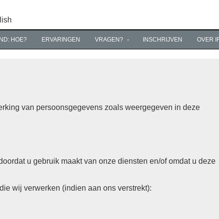
lish
ND: HOE?
ERVARINGEN
VRAGEN?
INSCHRIJVEN
OVER I
werking van persoonsgegevens zoals weergegeven in deze
oordat u gebruik maakt van onze diensten en/of omdat u deze
ie wij verwerken (indien aan ons verstrekt):