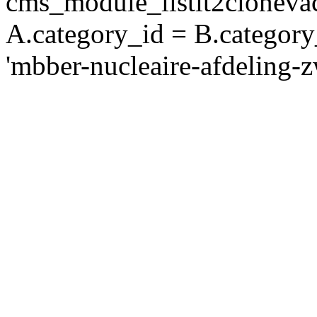
cms_module_listit2clonev
A.category_id = B.category
'mbber-nucleaire-afdeling-